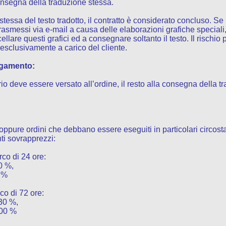
nsegna della traduzione stessa.
essa del testo tradotto, il contratto è considerato concluso. Se i
asmessi via e-mail a causa delle elaborazioni grafiche speciali,
llare questi grafici ed a consegnare soltanto il testo. Il rischio 
è esclusivamente a carico del cliente.
agamento:
rio deve essere versato all’ordine, il resto alla consegna della t
 oppure ordini che debbano essere eseguiti in particolari circos
ti sovrapprezzi:
rco di 24 ore:
0 %,
0 %
co di 72 ore:
 30 %,
100 %