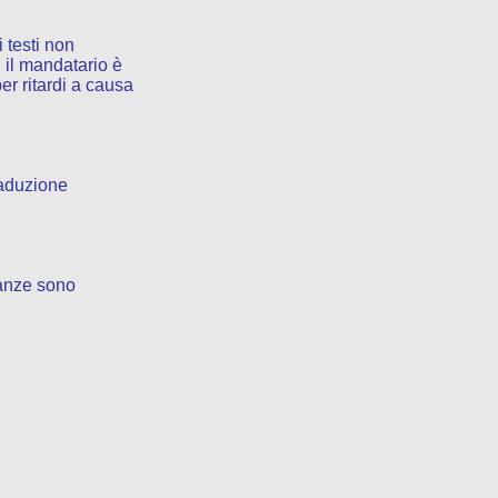
 testi non
 il mandatario è
per ritardi a causa
raduzione
tanze sono