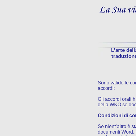
L’arte dell
traduzion
Sono valide le co
accordi:
Gli accordi orali h
della WKO se docu
Condizioni di c
Se nient’altro è 
documenti Word, pe